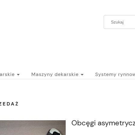
arskie
Maszyny dekarskie
Systemy rynno
ZEDAŻ
Obcęgi asymetryc