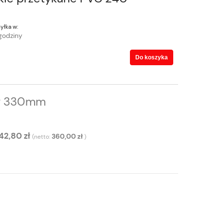
yłka w:
godziny
Do koszyka
ny 330mm
42,80 zł
360,00 zł
(netto:
)