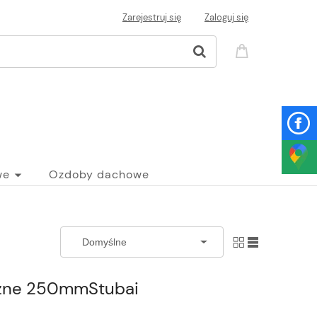
Zarejestruj się
Zaloguj się
we
Ozdoby dachowe
zne 250mmStubai