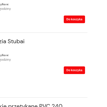
yłka w:
godziny
Do koszyka
zia Stubai
yłka w:
godziny
Do koszyka
kie przetykane PVC 240