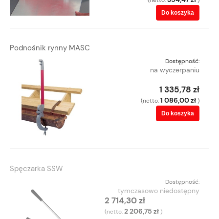
Do koszyka
Podnośnik rynny MASC
Dostępność:
na wyczerpaniu
1 335,78 zł
1 086,00 zł
(netto:
)
Do koszyka
Spęczarka SSW
Dostępność:
tymczasowo niedostępny
2 714,30 zł
2 206,75 zł
(netto:
)