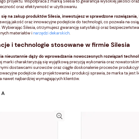
ego projektu. Współpraca z marką Silesia to gwarancja wysokiej jakości ora
ieczność oraz efektywność w użytkowaniu.
się na zakup produktów Silesia, inwestujesz w sprawdzone rozwiązania,
 swoją jakość oraz innowacyjne podejście do technologii, co pozwala na os
 Wybierając Silesia, otrzymujesz gwarancję satysfakcji oraz bezpieczeństwa
lnych materiałów i
narzędzi dekarskich
.
cje i technologie stosowane w firmie Silesia
esia nieustannie dąży do wprowadzania nowoczesnych rozwiązań techno
ej marki charakteryzują się wyjątkową precyzją wykonania oraz nowatorskim
mi dostawcami surowców oraz ciągłe doskonalenie procesów produkcyjnych
nowacyjne podejście do projektowania i produkcji sprawia, że marka ta jest li
a nawet najbardziej wymagających klientów.
IA