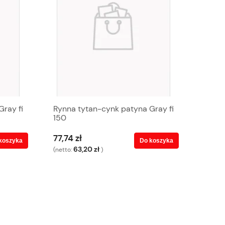
ray fi
Rynna tytan-cynk patyna Gray fi
150
77,74 zł
koszyka
Do koszyka
63,20 zł
(netto:
)