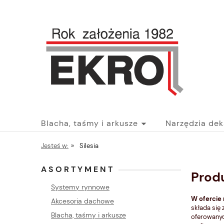
Blacha, taśmy i arkusze
Narzędzia dek
Jesteś w:
»
Silesia
Akcesoria dachowe
Blog
ASORTYMENT
Produ
Systemy rynnowe
W ofercie 
Akcesoria dachowe
składa się
Blacha, taśmy i arkusze
oferowanyc