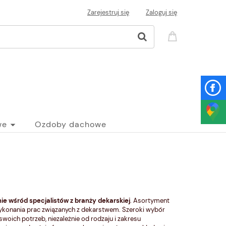
Zarejestruj się
Zaloguj się
we
Ozdoby dachowe
nie wśród specjalistów z branży dekarskiej
. Asortyment
wykonania prac związanych z dekarstwem. Szeroki wybór
oich potrzeb, niezależnie od rodzaju i zakresu