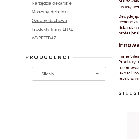
realizowan
Narzędzia dekarskie
ich długow
Maszyny dekarskie
Decydując 
Ozdoby dachowe
cenione za
dekarskich.
Produkty firmy ENKE
profesjona
WYPRZEDAŻ
Innowa
Firma Sil
PRODUCENCI
Produkty t
renomowany
jakości. In
oczekiwani
SILES