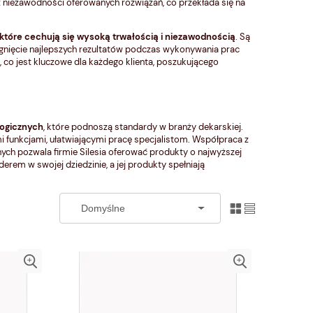
z niezawodności oferowanych rozwiązań, co przekłada się na
 które cechują się wysoką trwałością i niezawodnością
. Są
iągnięcie najlepszych rezultatów podczas wykonywania prac
, co jest kluczowe dla każdego klienta, poszukującego
logicznych
, które podnoszą standardy w branży dekarskiej.
i funkcjami, ułatwiającymi pracę specjalistom. Współpraca z
 pozwala firmie Silesia oferować produkty o najwyższej
derem w swojej dziedzinie, a jej produkty spełniają