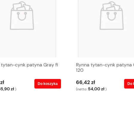
 tytan-cynk patyna Gray fi
Rynna tytan-cynk patyna G
120
zł
66,42 zł
Do koszyka
Do 
35,90 zł
54,00 zł
)
(netto:
)