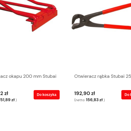
kacz okapu 200 mm Stubai
Otwieracz rąbka Stubai 
2 zł
192,90 zł
Do koszyka
Do 
751,89 zł
156,83 zł
)
(netto:
)