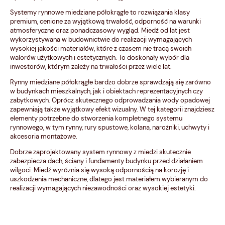
Systemy rynnowe miedziane półokrągłe to rozwiązania klasy
premium, cenione za wyjątkową trwałość, odporność na warunki
atmosferyczne oraz ponadczasowy wygląd. Miedź od lat jest
wykorzystywana w budownictwie do realizacji wymagających
wysokiej jakości materiałów, które z czasem nie tracą swoich
walorów użytkowych i estetycznych. To doskonały wybór dla
inwestorów, którym zależy na trwałości przez wiele lat.
Rynny miedziane półokrągłe bardzo dobrze sprawdzają się zarówno
w budynkach mieszkalnych, jak i obiektach reprezentacyjnych czy
zabytkowych. Oprócz skutecznego odprowadzania wody opadowej
zapewniają także wyjątkowy efekt wizualny. W tej kategorii znajdziesz
elementy potrzebne do stworzenia kompletnego systemu
rynnowego, w tym rynny, rury spustowe, kolana, narożniki, uchwyty i
akcesoria montażowe.
Dobrze zaprojektowany system rynnowy z miedzi skutecznie
zabezpiecza dach, ściany i fundamenty budynku przed działaniem
wilgoci. Miedź wyróżnia się wysoką odpornością na korozję i
uszkodzenia mechaniczne, dlatego jest materiałem wybieranym do
realizacji wymagających niezawodności oraz wysokiej estetyki.