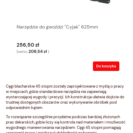
Narzędzie do gwoździ "Cyjak" 625mm
256,50 zł
208,54 zł
(netto:
)
Do koszyka
Cęgi blacharskie 45 stopni zostały zaprojektowane z myślą o pracy
w miejscach, gdzie standardowe narzędzia nie zapewniają
wystarczającej wygody i precyzji. Ich konstrukcja ułatwia dojście do
trudniej dostępnych obszarów oraz wykonywanie obróbek pod
odpowiednim kątem.
To rozwiązanie szczególnie przydatne podczas bardziej złożonych
prac dekarskich, gdzie liczy się kontrola nad materiałem i możliwość
wygodnego manewrowania narzędziem. Cęgi 45 stopni pomagają
usprawnić pracę i zwiększyć dokładność wykonania.