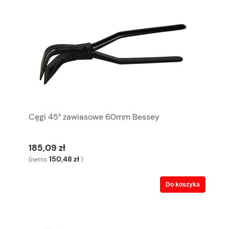
Cęgi 45° zawiasowe 60mm Bessey
185,09 zł
150,48 zł
(netto:
)
Do koszyka